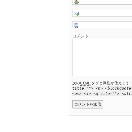
コメント
次の
HTML
タグと属性が使えます:
title=""> <b> <blockquote
<em> <i> <q cite=""> <str