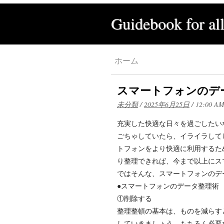
Guidebook for al
ホーム
スマートフォンのデ
未分類
/
2025年6月25日
/
12:00 A
充実した快適な日々を過ごしたい
ごちゃしていたら、イライラして
トフォンをより快適に利用するた
り整理できれば、今まで以上にス
ではそんな、スマートフォンのデ
●スマートフォンのデータ整理術
①削除する
整理整頓の基本は、ものを減らす
していきましょう。もちろん必要