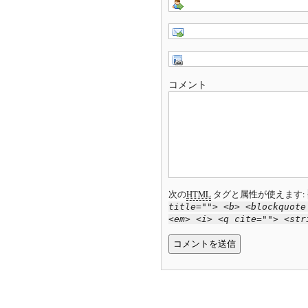
コメント
次の
HTML
タグと属性が使えます:
title=""> <b> <blockquote
<em> <i> <q cite=""> <str